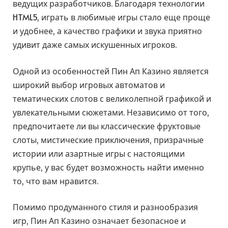
ведущих разработчиков. Благодаря технологии
HTML5, играть в любимые игры стало еще проще
и удобнее, а качество графики и звука приятно
удивит даже самых искушенных игроков.
Одной из особенностей Пин Ап Казино является
широкий выбор игровых автоматов и
тематических слотов с великолепной графикой и
увлекательными сюжетами. Независимо от того,
предпочитаете ли вы классические фруктовые
слоты, мистические приключения, призрачные
истории или азартные игры с настоящими
крупье, у вас будет возможность найти именно
то, что вам нравится.
Помимо продуманного стиля и разнообразия
игр, Пин Ап Казино означает безопасное и