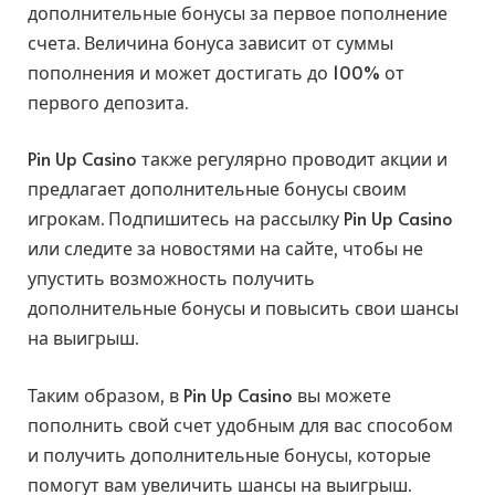
дополнительные бонусы за первое пополнение
счета. Величина бонуса зависит от суммы
пополнения и может достигать до 100% от
первого депозита.
Pin Up Casino также регулярно проводит акции и
предлагает дополнительные бонусы своим
игрокам. Подпишитесь на рассылку Pin Up Casino
или следите за новостями на сайте, чтобы не
упустить возможность получить
дополнительные бонусы и повысить свои шансы
на выигрыш.
Таким образом, в Pin Up Casino вы можете
пополнить свой счет удобным для вас способом
и получить дополнительные бонусы, которые
помогут вам увеличить шансы на выигрыш.