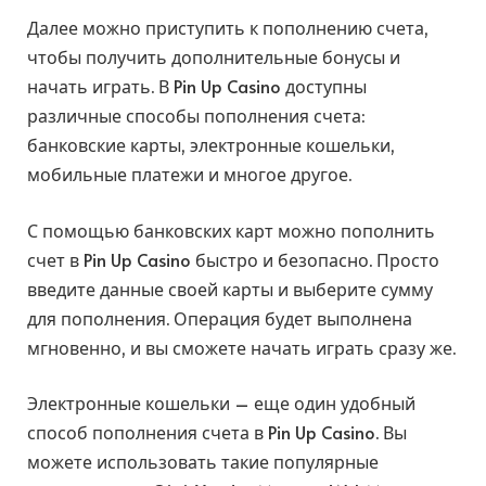
Далее можно приступить к пополнению счета,
чтобы получить дополнительные бонусы и
начать играть. В Pin Up Casino доступны
различные способы пополнения счета:
банковские карты, электронные кошельки,
мобильные платежи и многое другое.
С помощью банковских карт можно пополнить
счет в Pin Up Casino быстро и безопасно. Просто
введите данные своей карты и выберите сумму
для пополнения. Операция будет выполнена
мгновенно, и вы сможете начать играть сразу же.
Электронные кошельки – еще один удобный
способ пополнения счета в Pin Up Casino. Вы
можете использовать такие популярные