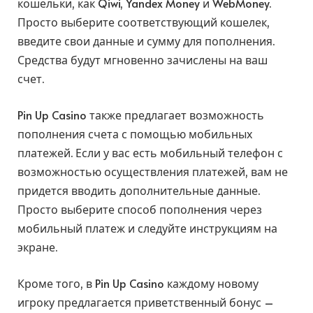
кошельки, как Qiwi, Yandex Money и WebMoney.
Просто выберите соответствующий кошелек,
введите свои данные и сумму для пополнения.
Средства будут мгновенно зачислены на ваш
счет.
Pin Up Casino также предлагает возможность
пополнения счета с помощью мобильных
платежей. Если у вас есть мобильный телефон с
возможностью осуществления платежей, вам не
придется вводить дополнительные данные.
Просто выберите способ пополнения через
мобильный платеж и следуйте инструкциям на
экране.
Кроме того, в Pin Up Casino каждому новому
игроку предлагается приветственный бонус –