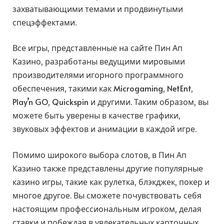
захватывающими темами и продвинутыми
спецэффектами.
Все игры, представленные на сайте Пин Ап
Казино, разработаны ведущими мировыми
производителями игорного программного
обеспечения, такими как Microgaming, NetEnt,
Play’n GO, Quickspin и другими. Таким образом, вы
можете быть уверены в качестве графики,
звуковых эффектов и анимации в каждой игре.
Помимо широкого выбора слотов, в Пин Ап
Казино также представлены другие популярные
казино игры, такие как рулетка, блэкджек, покер и
многое другое. Вы сможете почувствовать себя
настоящим профессиональным игроком, делая
ставки и побеждая в увлекательных карточных