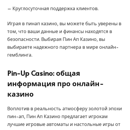
– Круглосуточная поддержка клиентов.
Играя в пинап казино, вы можете быть уверены в
том, что ваши данные и финансы находятся в
безопасности. Выбирая Пин Ап Казино, вы
выбираете надежного партнера в мире онлайн-
гемблинга.
Pin-Up Casino: общая
информация про онлайн-
казино
Воплотив в реальность атмосферу золотой эпохи
пин-ап, Пин Ап Казино предлагает игрокам
лучшие игровые автоматы и настольные игры от