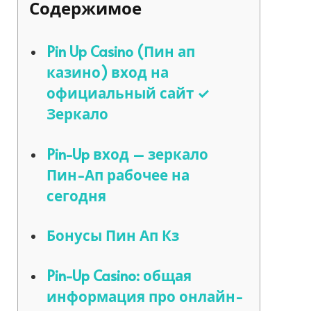
Содержимое
Pin Up Casino (Пин ап
казино) вход на
официальный сайт ✓
Зеркало
Pin-Up вход – зеркало
Пин-Ап рабочее на
сегодня
Бонусы Пин Ап Кз
Pin-Up Casino: общая
информация про онлайн-