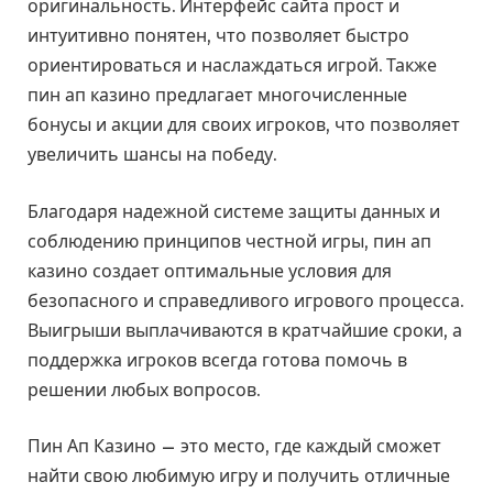
оригинальность. Интерфейс сайта прост и
интуитивно понятен, что позволяет быстро
ориентироваться и наслаждаться игрой. Также
пин ап казино предлагает многочисленные
бонусы и акции для своих игроков, что позволяет
увеличить шансы на победу.
Благодаря надежной системе защиты данных и
соблюдению принципов честной игры, пин ап
казино создает оптимальные условия для
безопасного и справедливого игрового процесса.
Выигрыши выплачиваются в кратчайшие сроки, а
поддержка игроков всегда готова помочь в
решении любых вопросов.
Пин Ап Казино – это место, где каждый сможет
найти свою любимую игру и получить отличные