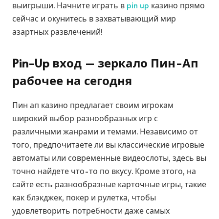
выигрыши. Начните играть в
pin up
казино прямо
сейчас и окунитесь в захватывающий мир
азартных развлечений!
Pin-Up вход – зеркало Пин-Ап
рабочее на сегодня
Пин ап казино предлагает своим игрокам
широкий выбор разнообразных игр с
различными жанрами и темами. Независимо от
того, предпочитаете ли вы классические игровые
автоматы или современные видеослоты, здесь вы
точно найдете что-то по вкусу. Кроме этого, на
сайте есть разнообразные карточные игры, такие
как блэкджек, покер и рулетка, чтобы
удовлетворить потребности даже самых