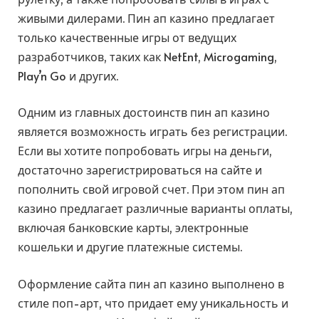
живыми дилерами. Пин ап казино предлагает
только качественные игры от ведущих
разработчиков, таких как NetEnt, Microgaming,
Play’n Go и других.
Одним из главных достоинств пин ап казино
является возможность играть без регистрации.
Если вы хотите попробовать игры на деньги,
достаточно зарегистрироваться на сайте и
пополнить свой игровой счет. При этом пин ап
казино предлагает различные варианты оплаты,
включая банковские карты, электронные
кошельки и другие платежные системы.
Оформление сайта пин ап казино выполнено в
стиле поп-арт, что придает ему уникальность и