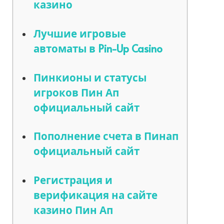
казино
Лучшие игровые
автоматы в Pin-Up Casino
Пинкионы и статусы
игроков Пин Ап
официальный сайт
Пополнение счета в Пинап
официальный сайт
Регистрация и
верификация на сайте
казино Пин Ап