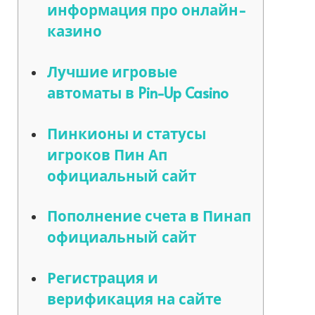
информация про онлайн-
казино
Лучшие игровые
автоматы в Pin-Up Casino
Пинкионы и статусы
игроков Пин Ап
официальный сайт
Пополнение счета в Пинап
официальный сайт
Регистрация и
верификация на сайте